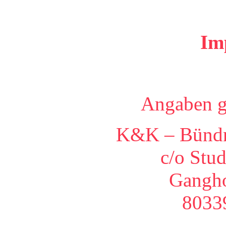
Im
Angaben 
K&K – Bündn
c/o Stu
Gangho
8033