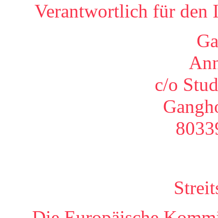
Verantwortlich für den 
Ga
Ann
c/o Stu
Gangho
8033
Strei
Die Europäische Kommiss